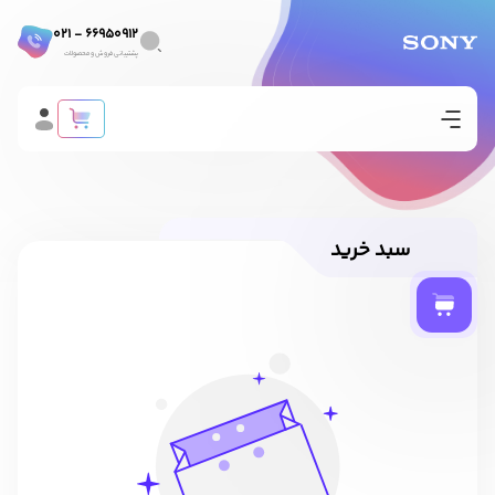
66950912 - 021
پشتیبانی فروش و محصولات
سبد خرید