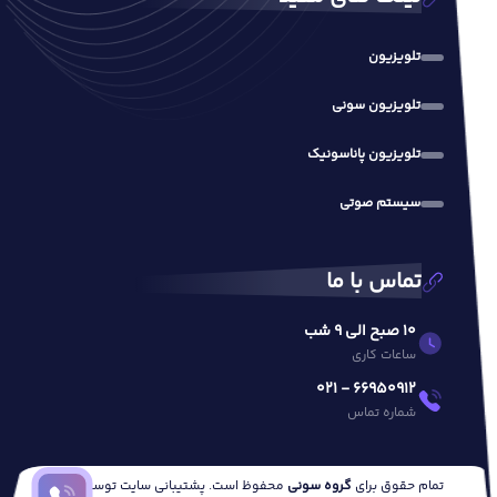
تلویزیون
تلویزیون سونی
تلویزیون پاناسونیک
سیستم صوتی
تماس با ما
10 صبح الی 9 شب
ساعات کاری
66950912 - 021
شماره تماس
تمام حقوق برای
گروه سونی
محفوظ است. پشتیبانی سایت توسط
وب